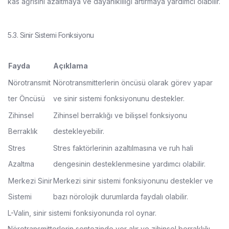
kas ağrısını azaltmaya ve dayanıklılığı artırmaya yardımcı olabilir.
5.3. Sinir Sistemi Fonksiyonu
Fayda
Açıklama
Nörotransmit
Nörotransmitterlerin öncüsü olarak görev yapar
ter Öncüsü
ve sinir sistemi fonksiyonunu destekler.
Zihinsel
Zihinsel berraklığı ve bilişsel fonksiyonu
Berraklık
destekleyebilir.
Stres
Stres faktörlerinin azaltılmasına ve ruh hali
Azaltma
dengesinin desteklenmesine yardımcı olabilir.
Merkezi Sinir
Merkezi sinir sistemi fonksiyonunu destekler ve
Sistemi
bazı nörolojik durumlarda faydalı olabilir.
L-Valin, sinir sistemi fonksiyonunda rol oynar.
Nörotransmitterlerin sentezinde yer alır ve zihinsel berraklığı,