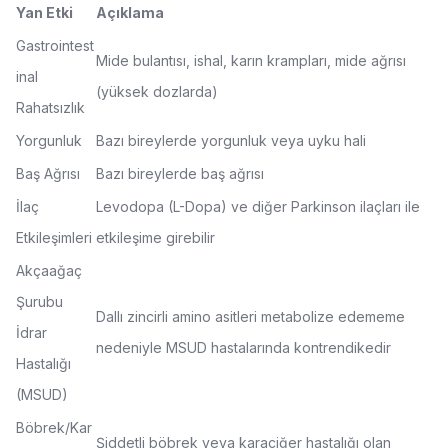
Yan Etki
Açıklama
Gastrointest
Mide bulantısı, ishal, karın krampları, mide ağrısı
inal
(yüksek dozlarda)
Rahatsızlık
Yorgunluk
Bazı bireylerde yorgunluk veya uyku hali
Baş Ağrısı
Bazı bireylerde baş ağrısı
İlaç
Levodopa (L-Dopa) ve diğer Parkinson ilaçları ile
Etkileşimleri
etkileşime girebilir
Akçaağaç
Şurubu
Dallı zincirli amino asitleri metabolize edememe
İdrar
nedeniyle MSUD hastalarında kontrendikedir
Hastalığı
(MSUD)
Böbrek/Kar
Şiddetli böbrek veya karaciğer hastalığı olan