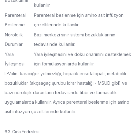
Bozukluklar
kullanılır.
Parenteral
Parenteral beslenme için amino asit infüzyon
Beslenme
çözeltilerinde kullanılır.
Nörolojik
Bazı merkezi sinir sistemi bozukluklarının
Durumlar
tedavisinde kullanılır.
Yara
Yara iyileşmesini ve doku onarımını desteklemek
İyileşmesi
için formülasyonlarda kullanılır.
L-Valin, karaciğer yetmezliği, hepatik ensefalopati, metabolik
bozukluklar (akçaağaç şurubu idrar hastalığı - MSUD gibi) ve
bazı nörolojik durumların tedavisinde tıbbi ve farmasötik
uygulamalarda kullanılır. Ayrıca parenteral beslenme için amino
asit infüzyon çözeltilerinde kullanılır.
6.3. Gıda Endüstrisi