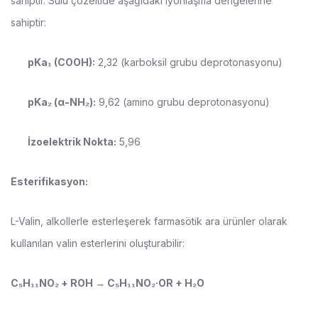
sahiptir. Sulu çözeltide aşağıdaki iyonlaşma dengelerine
sahiptir:
pKa₁ (COOH):
2,32 (karboksil grubu deprotonasyonu)
pKa₂ (α-NH₂):
9,62 (amino grubu deprotonasyonu)
İzoelektrik Nokta:
5,96
Esterifikasyon:
L-Valin, alkollerle esterleşerek farmasötik ara ürünler olarak
kullanılan valin esterlerini oluşturabilir:
C₅H₁₁NO₂ + ROH → C₅H₁₁NO₂·OR + H₂O