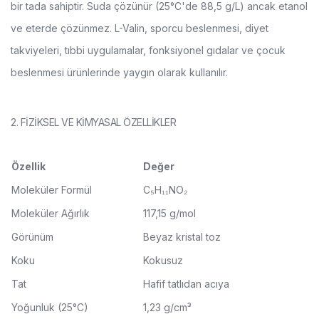
bir tada sahiptir. Suda çözünür (25°C'de 88,5 g/L) ancak etanol
ve eterde çözünmez. L-Valin, sporcu beslenmesi, diyet
takviyeleri, tıbbi uygulamalar, fonksiyonel gıdalar ve çocuk
beslenmesi ürünlerinde yaygın olarak kullanılır.
2. FİZİKSEL VE KİMYASAL ÖZELLİKLER
Özellik
Değer
Moleküler Formül
C₅H₁₁NO₂
Moleküler Ağırlık
117,15 g/mol
Görünüm
Beyaz kristal toz
Koku
Kokusuz
Tat
Hafif tatlıdan acıya
Yoğunluk (25°C)
1,23 g/cm³