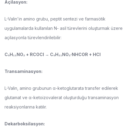
Açilasyon:
L-Valin'in amino grubu, peptit sentezi ve farmasötik
uygulamalarda kullanılan N- asil türevlerini oluşturmak üzere
açilasyonla türevlendirilebilir:
C₅H₁₁NO₂ + RCOCl → C₅H₁₁NO₂·NHCOR + HCl
Transaminasyon:
L-Valin, amino grubunun α-ketoglutarata transfer edilerek
glutamat ve α-ketoizovalerat oluşturduğu transaminasyon
reaksiyonlarına katılır.
Dekarboksilasyon: