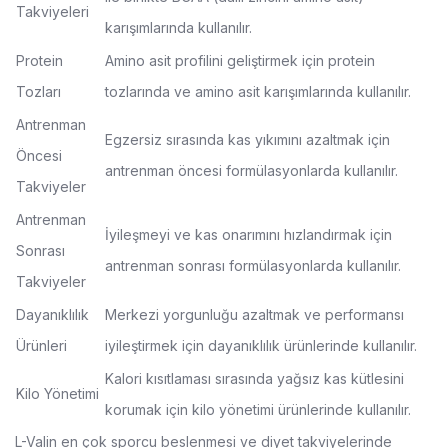
Takviyeleri
karışımlarında kullanılır.
Protein
Amino asit profilini geliştirmek için protein
Tozları
tozlarında ve amino asit karışımlarında kullanılır.
Antrenman
Egzersiz sırasında kas yıkımını azaltmak için
Öncesi
antrenman öncesi formülasyonlarda kullanılır.
Takviyeler
Antrenman
İyileşmeyi ve kas onarımını hızlandırmak için
Sonrası
antrenman sonrası formülasyonlarda kullanılır.
Takviyeler
Dayanıklılık
Merkezi yorgunluğu azaltmak ve performansı
Ürünleri
iyileştirmek için dayanıklılık ürünlerinde kullanılır.
Kalori kısıtlaması sırasında yağsız kas kütlesini
Kilo Yönetimi
korumak için kilo yönetimi ürünlerinde kullanılır.
L-Valin en çok sporcu beslenmesi ve diyet takviyelerinde