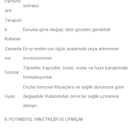
Perform
sonrası)
ans
Terapöti
k
Duruma göre değişir; tıbbi gözetim gereklidir
Kullanım
Zamanla
En iyi emilim için öğün aralarında veya antrenman
ma
öncesi/sonrası
Tabletler, kapsüller, tozlar, sıvılar ve hazır karıştırmalık
Formlar
formülasyonlar
Dozlar bireysel ihtiyaçlara ve sağlık durumuna göre
Uyarı
değişebilir. Kullanımdan önce bir sağlık uzmanına
danışın.
8. POTANSİYEL YAN ETKİLER VE UYARILAR