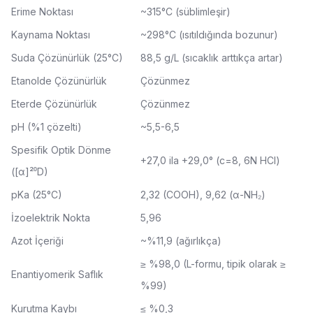
Erime Noktası
~315°C (süblimleşir)
Kaynama Noktası
~298°C (ısıtıldığında bozunur)
Suda Çözünürlük (25°C)
88,5 g/L (sıcaklık arttıkça artar)
Etanolde Çözünürlük
Çözünmez
Eterde Çözünürlük
Çözünmez
pH (%1 çözelti)
~5,5-6,5
Spesifik Optik Dönme
+27,0 ila +29,0° (c=8, 6N HCl)
([α]²⁰D)
pKa (25°C)
2,32 (COOH), 9,62 (α-NH₂)
İzoelektrik Nokta
5,96
Azot İçeriği
~%11,9 (ağırlıkça)
≥ %98,0 (L-formu, tipik olarak ≥
Enantiyomerik Saflık
%99)
Kurutma Kaybı
≤ %0,3