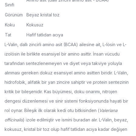
Sınıfı
Görünüm
Beyaz kristal toz
Koku
Kokusuz
Tat
Hafif tatlıdan acıya
L-Valin, dallı zincirli amino asit (BCAA) ailesine ait, L-lösin ve L-
izolösin ile birlikte esansiyel bir amino asittir. İnsan vücudu
tarafından sentezlenemeyen ve diyet veya takviye yoluyla
alınması gereken dokuz esansiyel amino asitten biridir. L-Valin,
hidrofobik, alifatik bir yan zincire sahiptir ve protein sentezinin
kritik bir bileşenidir. Kas büyümesi, doku onarımı, nitrojen
dengesi düzenlemesi ve sinir sistemi fonksiyonunda hayati bir
rol oynar. Bileşik ilk olarak kedi otu bitkisinden (
Valeriana
officinalis
) izole edilmiştir ve ismini buradan alır. L-Valin, beyaz,
kokusuz, kristal bir toz olup hafif tatlıdan acıya kadar değişen