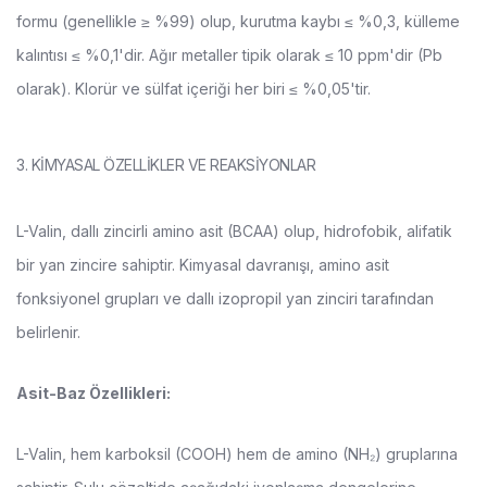
formu (genellikle ≥ %99) olup, kurutma kaybı ≤ %0,3, külleme
kalıntısı ≤ %0,1'dir. Ağır metaller tipik olarak ≤ 10 ppm'dir (Pb
olarak). Klorür ve sülfat içeriği her biri ≤ %0,05'tir.
3. KİMYASAL ÖZELLİKLER VE REAKSİYONLAR
L-Valin, dallı zincirli amino asit (BCAA) olup, hidrofobik, alifatik
bir yan zincire sahiptir. Kimyasal davranışı, amino asit
fonksiyonel grupları ve dallı izopropil yan zinciri tarafından
belirlenir.
Asit-Baz Özellikleri:
L-Valin, hem karboksil (COOH) hem de amino (NH₂) gruplarına