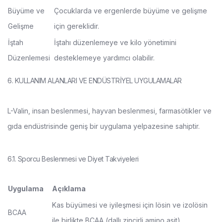
Büyüme ve
Çocuklarda ve ergenlerde büyüme ve gelişme
Gelişme
için gereklidir.
İştah
İştahı düzenlemeye ve kilo yönetimini
Düzenlemesi
desteklemeye yardımcı olabilir.
6. KULLANIM ALANLARI VE ENDÜSTRİYEL UYGULAMALAR
L-Valin, insan beslenmesi, hayvan beslenmesi, farmasötikler ve
gıda endüstrisinde geniş bir uygulama yelpazesine sahiptir.
6.1. Sporcu Beslenmesi ve Diyet Takviyeleri
Uygulama
Açıklama
Kas büyümesi ve iyileşmesi için lösin ve izolösin
BCAA
ile birlikte BCAA (dallı zincirli amino asit)