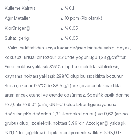
Külleme Kalıntısı
≤ %0,1
Ağır Metaller
≤ 10 ppm (Pb olarak)
Klorür İçeriği
≤ %0,05
Sülfat İçeriği
≤ %0,05
L-Valin, hafif tatlıdan acıya kadar değişen bir tada sahip, beyaz,
kokusuz, kristal bir tozdur. 25°C'de yoğunluğu 1,23 g/cm³'tür.
Erime noktası yaklaşık 315°C olup bu sıcaklıkta süblimleşir,
kaynama noktası yaklaşık 298°C olup bu sıcaklıkta bozunur.
Suda çözünür (25°C'de 88,5 g/L) ve çözünürlük sıcaklıkla
artar, ancak etanol ve eterde çözünmez. Spesifik optik dönme
+27,0 ila +29,0° (c=8, 6N HCl) olup L-konfigürasyonunu
doğrular. pKa değerleri 2,32 (karboksil grubu) ve 9,62 (amino
grubu) olup, izoelektrik noktası 5,96'dır. Azot içeriği yaklaşık
%11,9'dur (ağırlıkça). Tipik enantiyomerik saflık ≥ %98,0 L-