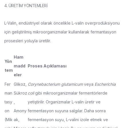
4. ÜRETİM YÖNTEMLERİ
L-Valin, endüstriyel olarak öncelikle L-valin overprodüksiyonu
için geliştirilmiş mikroorganizmalar kullanılarak fermantasyon
prosesleri yoluyla üretilir.
Ham
Yön
madd
Proses Açıklaması
tem
eler
Fer
Glikoz,
Corynebacterium glutamicum
veya
Escherichia
man
Sükroz
coli
gibi mikroorganizmalar fermentörlerde
tasy
,
yetiştirilir. Organizmalar L-valin üretir ve
on
Amony
fermentasyon suyuna salgılar. Daha sonra
(Mik
ak,
fermentasyon suyu, L-valini izole etmek ve