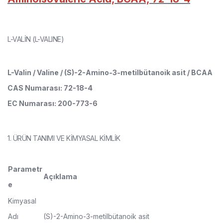
L-VALİN (L-VALINE)
L-Valin / Valine / (S)-2-Amino-3-metilbütanoik asit / BCAA
CAS Numarası: 72-18-4
EC Numarası: 200-773-6
1. ÜRÜN TANIMI VE KİMYASAL KİMLİK
Parametr
Açıklama
e
Kimyasal
Adı
(S)-2-Amino-3-metilbütanoik asit