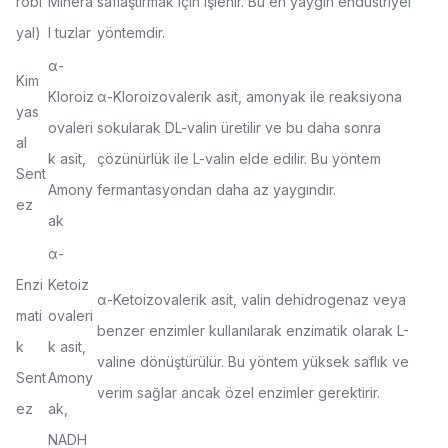
robi
Minera
saflaştırmak için işlenir. Bu en yaygın endüstriyel
yal)
l tuzlar
yöntemdir.
α-
Kim
Kloroiz
α-Kloroizovalerik asit, amonyak ile reaksiyona
yas
ovaleri
sokularak DL-valin üretilir ve bu daha sonra
al
k asit,
çözünürlük ile L-valin elde edilir. Bu yöntem
Sent
Amony
fermantasyondan daha az yaygındır.
ez
ak
α-
Enzi
Ketoiz
α-Ketoizovalerik asit, valin dehidrogenaz veya
mati
ovaleri
benzer enzimler kullanılarak enzimatik olarak L-
k
k asit,
valine dönüştürülür. Bu yöntem yüksek saflık ve
Sent
Amony
verim sağlar ancak özel enzimler gerektirir.
ez
ak,
NADH