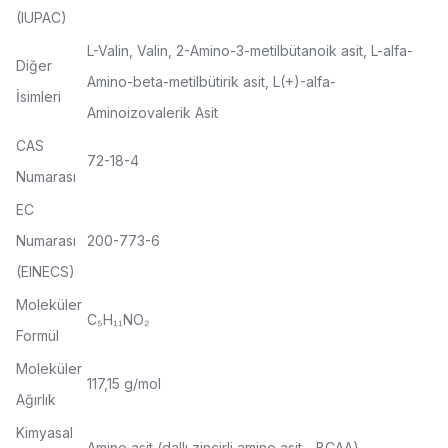
(IUPAC)
L-Valin, Valin, 2-Amino-3-metilbütanoik asit, L-alfa-
Diğer
Amino-beta-metilbütirik asit, L(+)-alfa-
İsimleri
Aminoizovalerik Asit
CAS
72-18-4
Numarası
EC
Numarası
200-773-6
(EINECS)
Moleküler
C₅H₁₁NO₂
Formül
Moleküler
117,15 g/mol
Ağırlık
Kimyasal
Amino asit (dallı zincirli amino asit - BCAA)