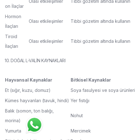
Olası etkileşimler
Tıbbi gözetim altında kullanın
on İlaçlar
Hormon
Olası etkileşimler
Tıbbi gözetim altında kullanın
İlaçları
Tiroid
Olası etkileşimler
Tıbbi gözetim altında kullanın
İlaçları
10. DOĞAL L-VALİN KAYNAKLARI
Hayvansal Kaynaklar
Bitkisel Kaynaklar
Et (sığır, kuzu, domuz)
Soya fasulyesi ve soya ürünleri
Kümes hayvanları (tavuk, hindi)
Yer fıstığı
Balık (somon, ton balığı,
Nohut
morina)
Yumurta
Mercimek