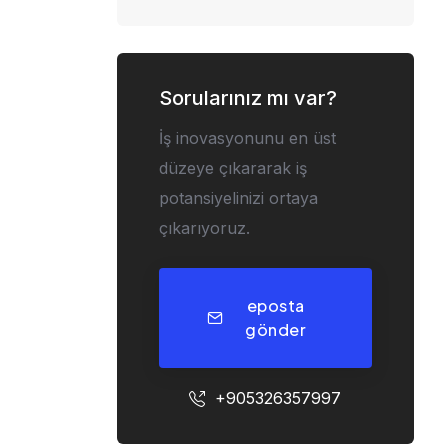
Sorularınız mı var?
İş inovasyonunu en üst
düzeye çıkararak iş
potansiyelinizi ortaya
çıkarıyoruz.
eposta
gönder
+905326357997