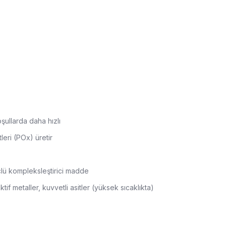
şullarda daha hızlı
eri (POx) üretir
güçlü kompleksleştirici madde
aktif metaller, kuvvetli asitler (yüksek sıcaklıkta)