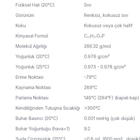
Fiziksel Hali (20°C)
Sıvı
Görünüm
Renksiz, kokusuz sıvı
Koku
Kokusuz veya çok hafif
Kimyasal Formül
C₁₂H₂₇O₄P
Molekül Ağırlığı
266.32 g/mol
Yoğunluk (20°C)
0.976 g/cm³
Yoğunluk (25°C)
0.973 - 0.978 g/cm³
Erime Noktası
-79°C
Kaynama Noktası
289°C
Parlama Noktası
146°C (294°F) (kapalı kap)
Kendiliğinden Tutuşma Sıcaklığı
>300°C
Buhar Basıncı (20°C)
0.001 mmHg (çok düşük)
Buhar Yoğunluğu (hava=1)
9.2
Suda Çözünürlük (25°C)
~0.6 g/L (600 mg/L, düşük