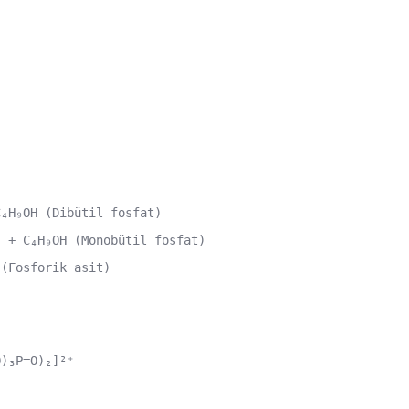
₄H₉OH (Dibütil fosfat)

 + C₄H₉OH (Monobütil fosfat)

 (Fosforik asit)
O)₃P=O)₂]²⁺