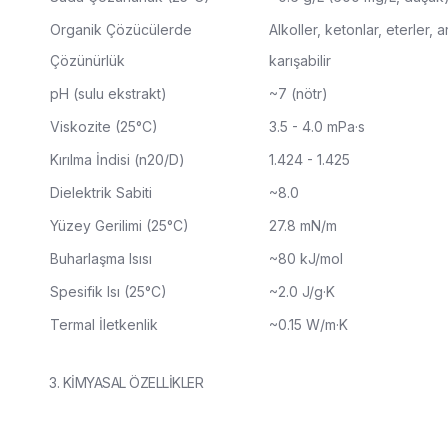
Organik Çözücülerde
Alkoller, ketonlar, eterler,
Çözünürlük
karışabilir
pH (sulu ekstrakt)
~7 (nötr)
Viskozite (25°C)
3.5 - 4.0 mPa·s
Kırılma İndisi (n20/D)
1.424 - 1.425
Dielektrik Sabiti
~8.0
Yüzey Gerilimi (25°C)
27.8 mN/m
Buharlaşma Isısı
~80 kJ/mol
Spesifik Isı (25°C)
~2.0 J/g·K
Termal İletkenlik
~0.15 W/m·K
3. KİMYASAL ÖZELLİKLER