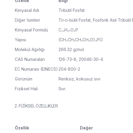
Özellik
Bilgi
Kimyasal Adı
Tribütil Fosfat
Diğer İsimleri
Tri-n-bütil Fosfat, Fosforik Asit Tribütil
Kimyasal Formülü
C₁₂H₂₇O₄P
Yapısı
(CH₃CH₂CH₂CH₂O)₃PO
Molekül Ağırlığı
266.32 g/mol
CAS Numaraları
126-73-8, 20046-30-4
EC Numarası (EINECS)
204-800-2
Görünüm
Renksiz, kokusuz sıvı
Fiziksel Hali
Sıvı
2. FİZİKSEL ÖZELLİKLER
Özellik
Değer