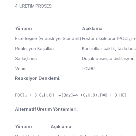
4. ÜRETİM PROSESİ
Yöntem
Açıklama
Esterleşme (Endüstriyel Standart)
Fosfor oksiklorür (POCl₃) +
Reaksiyon Koşulları
Kontrollü sıcaklık, fazla bü
Saflaştırma
Düşük basınçta distilasyon
Verim
>%90
Reaksiyon Denklemi:
POCl₃ + 3 C₄H₉OH  —[Baz]—> (C₄H₉O)₃P=O + 3 HCl
Alternatif Üretim Yöntemleri:
Yöntem
Açıklama