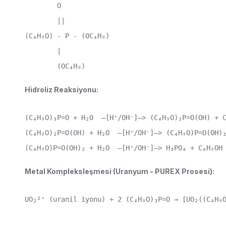
        O

        ||

(C₄H₉O) - P - (OC₄H₉)

        |

        (OC₄H₉)
Hidroliz Reaksiyonu:
(C₄H₉O)₃P=O + H₂O  —[H⁺/OH⁻]—> (C₄H₉O)₂P=O(OH) + C
(C₄H₉O)₂P=O(OH) + H₂O  —[H⁺/OH⁻]—> (C₄H₉O)P=O(OH)₂
(C₄H₉O)P=O(OH)₂ + H₂O  —[H⁺/OH⁻]—> H₃PO₄ + C₄H₉OH
Metal Kompleksleşmesi (Uranyum - PUREX Prosesi):
UO₂²⁺ (uranil iyonu) + 2 (C₄H₉O)₃P=O → [UO₂((C₄H₉