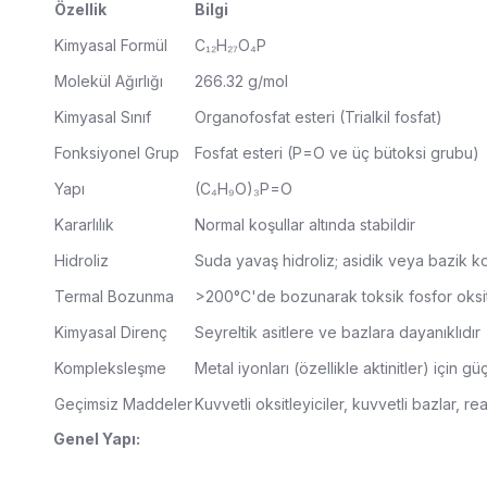
Özellik
Bilgi
Kimyasal Formül
C₁₂H₂₇O₄P
Molekül Ağırlığı
266.32 g/mol
Kimyasal Sınıf
Organofosfat esteri (Trialkil fosfat)
Fonksiyonel Grup
Fosfat esteri (P=O ve üç bütoksi grubu)
Yapı
(C₄H₉O)₃P=O
Kararlılık
Normal koşullar altında stabildir
Hidroliz
Suda yavaş hidroliz; asidik veya bazik ko
Termal Bozunma
>200°C'de bozunarak toksik fosfor oksitl
Kimyasal Direnç
Seyreltik asitlere ve bazlara dayanıklıdır
Kompleksleşme
Metal iyonları (özellikle aktinitler) için 
Geçimsiz Maddeler
Kuvvetli oksitleyiciler, kuvvetli bazlar, re
Genel Yapı: