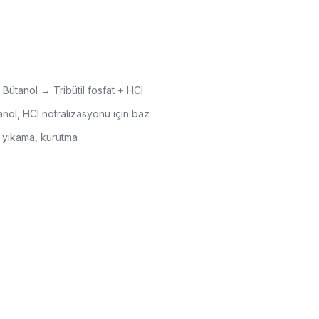
 Bütanol → Tribütil fosfat + HCl
tanol, HCl nötralizasyonu için baz
, yıkama, kurutma