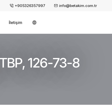
+905326357997
info@betakim.com.tr
İletişim
, TBP, 126-73-8