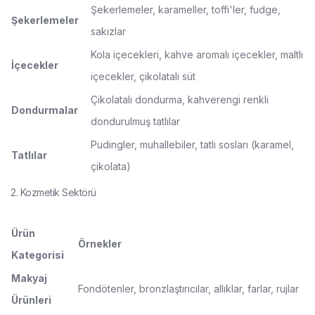
Şekerlemeler, karameller, toffi'ler, fudge,
Şekerlemeler
sakızlar
Kola içecekleri, kahve aromalı içecekler, maltlı
İçecekler
içecekler, çikolatalı süt
Çikolatalı dondurma, kahverengi renkli
Dondurmalar
dondurulmuş tatlılar
Pudingler, muhallebiler, tatlı sosları (karamel,
Tatlılar
çikolata)
2. Kozmetik Sektörü
Ürün
Örnekler
Kategorisi
Makyaj
Fondötenler, bronzlaştırıcılar, allıklar, farlar, rujlar
Ürünleri