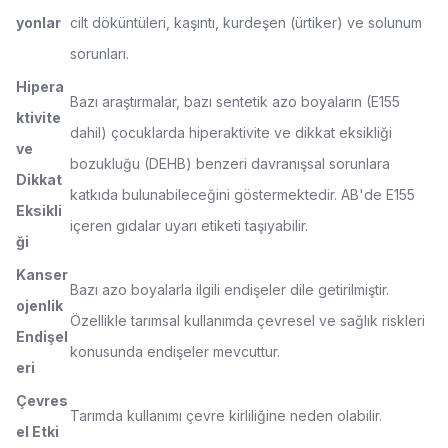
yonlar
cilt döküntüleri, kaşıntı, kurdeşen (ürtiker) ve solunum
sorunları.
Hipera
Bazı araştırmalar, bazı sentetik azo boyaların (E155
ktivite
dahil) çocuklarda hiperaktivite ve dikkat eksikliği
ve
bozukluğu (DEHB) benzeri davranışsal sorunlara
Dikkat
katkıda bulunabileceğini göstermektedir. AB'de E155
Eksikli
içeren gıdalar uyarı etiketi taşıyabilir.
ği
Kanser
Bazı azo boyalarla ilgili endişeler dile getirilmiştir.
ojenlik
Özellikle tarımsal kullanımda çevresel ve sağlık riskleri
Endişel
konusunda endişeler mevcuttur.
eri
Çevres
Tarımda kullanımı çevre kirliliğine neden olabilir.
el Etki