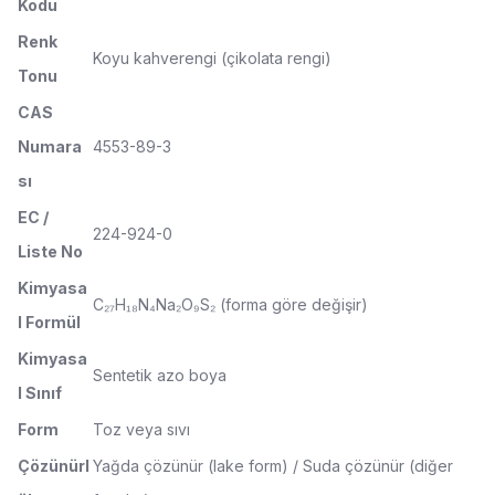
Kodu
Renk
Koyu kahverengi (çikolata rengi)
Tonu
CAS
Numara
4553-89-3
sı
EC /
224-924-0
Liste No
Kimyasa
C₂₇H₁₈N₄Na₂O₉S₂ (forma göre değişir)
l Formül
Kimyasa
Sentetik azo boya
l Sınıf
Form
Toz veya sıvı
Çözünürl
Yağda çözünür (lake form) / Suda çözünür (diğer