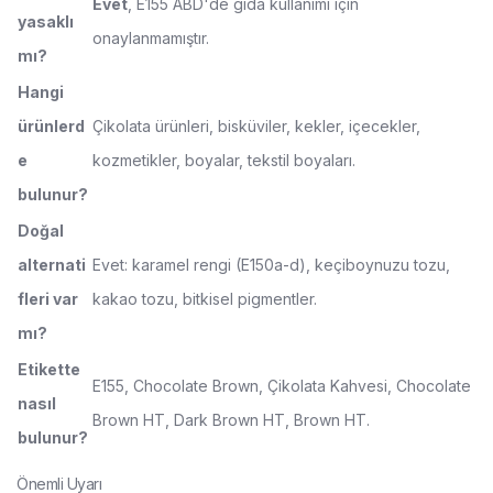
Evet
, E155 ABD'de gıda kullanımı için
yasaklı
onaylanmamıştır.
mı?
Hangi
ürünlerd
Çikolata ürünleri, bisküviler, kekler, içecekler,
e
kozmetikler, boyalar, tekstil boyaları.
bulunur?
Doğal
alternati
Evet: karamel rengi (E150a-d), keçiboynuzu tozu,
fleri var
kakao tozu, bitkisel pigmentler.
mı?
Etikette
E155, Chocolate Brown, Çikolata Kahvesi, Chocolate
nasıl
Brown HT, Dark Brown HT, Brown HT.
bulunur?
Önemli Uyarı