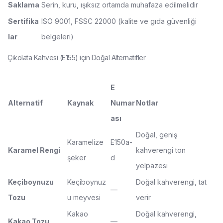
Saklama
Serin, kuru, ışıksız ortamda muhafaza edilmelidir
Sertifika
ISO 9001, FSSC 22000 (kalite ve gıda güvenliği
lar
belgeleri)
Çikolata Kahvesi (E155) için Doğal Alternatifler
E
Alternatif
Kaynak
Numar
Notlar
ası
Doğal, geniş
Karamelize
E150a-
Karamel Rengi
kahverengi ton
şeker
d
yelpazesi
Keçiboynuzu
Keçiboynuz
Doğal kahverengi, tat
—
Tozu
u meyvesi
verir
Kakao
Doğal kahverengi,
Kakao Tozu
—