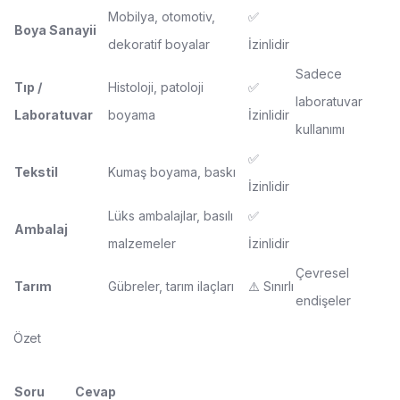
Mobilya, otomotiv,
✅
Boya Sanayii
dekoratif boyalar
İzinlidir
Sadece
Tıp /
Histoloji, patoloji
✅
laboratuvar
Laboratuvar
boyama
İzinlidir
kullanımı
✅
Tekstil
Kumaş boyama, baskı
İzinlidir
Lüks ambalajlar, basılı
✅
Ambalaj
malzemeler
İzinlidir
Çevresel
Tarım
Gübreler, tarım ilaçları
⚠️ Sınırlı
endişeler
Özet
Soru
Cevap