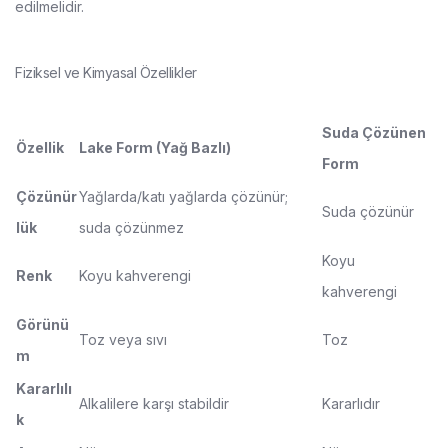
edilmelidir.
Fiziksel ve Kimyasal Özellikler
Suda Çözünen
Özellik
Lake Form (Yağ Bazlı)
Form
Çözünür
Yağlarda/katı yağlarda çözünür;
Suda çözünür
lük
suda çözünmez
Koyu
Renk
Koyu kahverengi
kahverengi
Görünü
Toz veya sıvı
Toz
m
Kararlılı
Alkalilere karşı stabildir
Kararlıdır
k