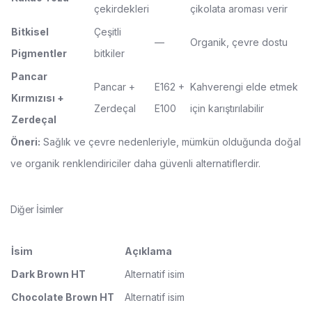
çekirdekleri
çikolata aroması verir
Bitkisel
Çeşitli
—
Organik, çevre dostu
Pigmentler
bitkiler
Pancar
Pancar +
E162 +
Kahverengi elde etmek
Kırmızısı +
Zerdeçal
E100
için karıştırılabilir
Zerdeçal
Öneri:
Sağlık ve çevre nedenleriyle, mümkün olduğunda doğal
ve organik renklendiriciler daha güvenli alternatiflerdir.
Diğer İsimler
İsim
Açıklama
Dark Brown HT
Alternatif isim
Chocolate Brown HT
Alternatif isim