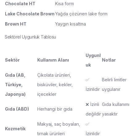
Chocolate HT
Kısa form
Lake Chocolate Brown
Yağda çözünen lake form
Brown HT
Yaygın kısaltma
Sektörel Uygunluk Tablosu
Uygunl
Sektör
Kullanım Alanı
Notlar
uk
Gıda (AB,
Çikolata ürünleri,
✅
Belirli limitler
Türkiye,
bisküviler, kekler,
İzinlidir
uygulanır
Japonya)
içecekler
❌ İzinli
Gıda kullanımı
Gıda (ABD)
Herhangi bir gıda
değildir
yasaktır
Makyaj, saç boyaları,
✅
Kozmetik
tırnak ürünleri
İzinlidir