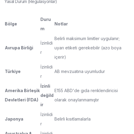
Yasal Durum (Regülasyonlar)
Duru
Bölge
Notlar
m
Belirli maksimum limitler uygulanır;
İzinlidi
Avrupa Birliği
uyarı etiketi gerekebilir (azo boya
r
içerir)
İzinlidi
Türkiye
AB mevzuatına uyumludur
r
İzinli
Amerika Birleşik
E155 ABD'de gıda renklendiricisi
değild
Devletleri (FDA)
olarak onaylanmamıştır
ir
İzinlidi
Japonya
Belirli kısıtlamalarla
r
Avustralya &
İzinlidi