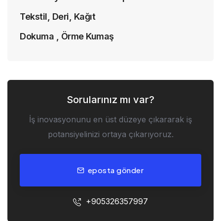
Tekstil, Deri, Kağıt
Dokuma , Örme Kumaş
Sorularınız mı var?
İş inovasyonunu en üst düzeye çıkararak iş
potansiyelinizi ortaya çıkarıyoruz.
eposta gönder
+905326357997