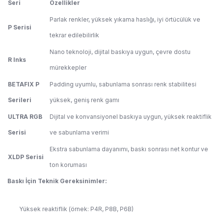
Seri
Özellikler
Parlak renkler, yüksek yıkama haslığı, iyi örtücülük ve
P Serisi
tekrar edilebilirlik
Nano teknoloji, dijital baskıya uygun, çevre dostu
R Inks
mürekkepler
BETAFIX P
Padding uyumlu, sabunlama sonrası renk stabilitesi
Serileri
yüksek, geniş renk gamı
ULTRA RGB
Dijital ve konvansiyonel baskıya uygun, yüksek reaktiflik
Serisi
ve sabunlama verimi
Ekstra sabunlama dayanımı, baskı sonrası net kontur ve
XLDP Serisi
ton koruması
Baskı İçin Teknik Gereksinimler:
Yüksek reaktiflik (örnek: P4R, P8B, P6B)