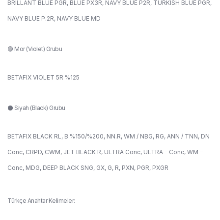
BRILLANT BLUE PGR, BLUE PX3R, NAVY BLUE P2R, TURKISH BLUE PGR,
NAVY BLUE P.2R, NAVY BLUE MD
🟣 Mor (Violet) Grubu
BETAFIX VIOLET 5R %125
⚫ Siyah (Black) Grubu
BETAFIX BLACK RL, B %150/%200, NN.R, WM / NBG, RG, ANN / TNN, DN
Conc, CRPD, CWM, JET BLACK R, ULTRA Conc, ULTRA – Conc, WM –
Conc, MDG, DEEP BLACK SNG, GX, G, R, PXN, PGR, PXGR
Türkçe Anahtar Kelimeler: