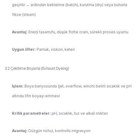
geçirilir → ardından bekletme (batch), kurutma (dry) veya buharla
fikse (steam)
Avantaj:
Enerji tasarrufu, düşük flotte oranı, sürekli proses uyumu
Uygun lifler:
Pamuk, viskon, keten
3.2 Çektirme Boyama (Exhaust Dyeing)
İşlem:
Boya banyosunda (jet, overflow, winch) belirli sıcaklık ve pH
altında lifin boyayı emmesi
Kritik parametreler:
pH, sıcaklık, tuz ve alkali miktarı
Avantaj:
Düzgün nüfuz, kontrollü migrasyon