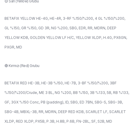
🟡 Sarı (Yellow) Grubu
BETAFIX YELLOW HE-4G, HE-4R, 3-RF %150/%200, 4 GL %150/%200,
GL %150, GR %150, GD 3R, NG %200, SBG, EDR, RR, MDRN, DEEP
YELLOW KDB, GOLDEN YELLOW LF H/C, YELLOW XLDP, H.4G, PX6GN,
PXGR, MD
🔴 Kırmızı (Red) Grubu
BETAFIX RED HE-3B, HE-3B %150, HE-7B, 3-BF %150/%200, 3BF
%150/%200/Crude, ME 3 BL, NG %200, BB %150, 3B %133, 5B, RB %133,
GF, 3GX %150 Conc, PB (padding), ID, SBG, ED 7BN, SBG-S, SBG-3B,
SBG-4B, MBXL-3B, RR, MDRN, DEEP RED KDB, SCARLET LF, SCARLET
XLDP, RED XLDP, PX5B, P.3B, H.8B, P.6B, FN-2BL, SF, S2B, MD